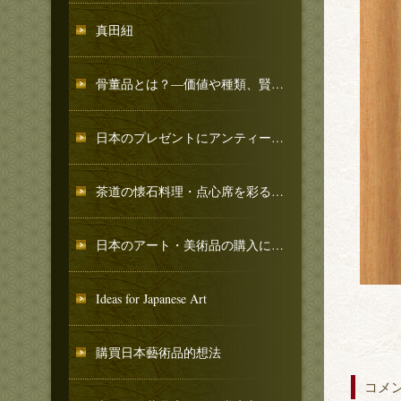
真田紐
骨董品とは？―価値や種類、賢く買う方法・高く売る方法
日本のプレゼントにアンティーク・ヴィンテージを
茶道の懐石料理・点心席を彩る美術品・器のご提案
日本のアート・美術品の購入に関する基本知識
Ideas for Japanese Art
購買日本藝術品的想法
コメ