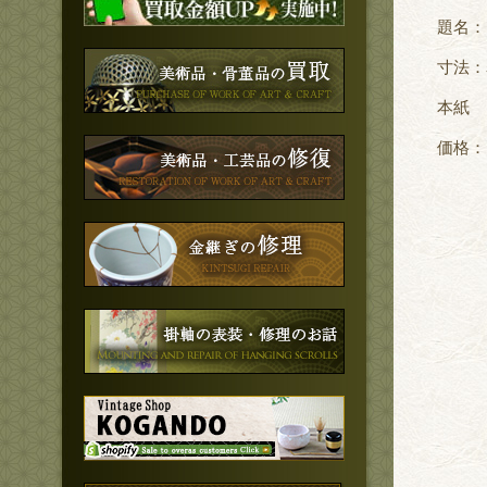
題名：
寸法：
本紙 
価格：