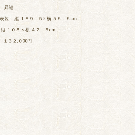
 昇鯉
表装 縦 １８９．５× 横 ５５．５cm
縦 １０８ × 横 ４２．５cm
 １３２,０00円