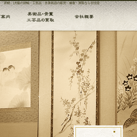
 「昇鯉」|大阪の掛軸・工芸品・古美術品の販売・修復・買取なら古忨堂