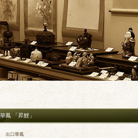
華鳳 「昇鯉」
： 出口華鳳