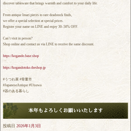
discover tableware that brings warmth and comfort to your daily life.
From antique Imari pieces to rare deadstock finds,
we offer a special selection at special prices.
Register your name on LINE and enjoy 30–50% OFF.
Can’t visit in person?
Shop online and contact us via LINE to receive the same discount.
https://kogando.base.shop
https://kogandotoko.theshop.jp
#うつわ展 #骨董市
#JapaneseAntique #Utsuwa
#器のある暮らし
本年もよろしくお願いいたします
投稿日
2026年1月3日