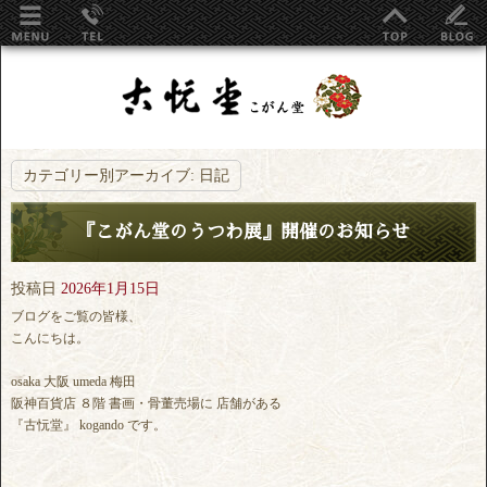
カテゴリー別アーカイブ:
日記
『こがん堂のうつわ展』開催のお知らせ
投稿日
2026年1月15日
ブログをご覧の皆様、
こんにちは。
osaka 大阪 umeda 梅田
阪神百貨店 ８階 書画・骨董売場に 店舗がある
『古忨堂』 kogando です。