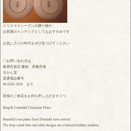
クリスマスシーズンの贈り物や、
お部屋のインテリアとしてもおすすめです
お気に入りの年代をぜひ見つけてください
◇お問い合わせは
阪神百貨店 書画・骨董売場
古がん堂
直通電話番号
06-6345-1656 まで
皆様のご来店をお待ち申し上げます (^^)
Bing & Grøndahl Christmas Plates
Beautiful year plates from Denmark have arrived.
The deep cobalt blue and relief designs are a beloved holiday tradition.