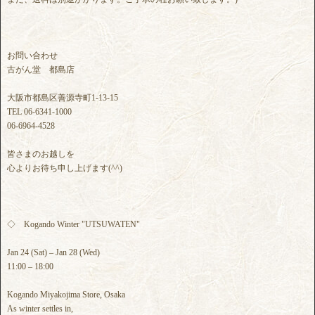
お問い合わせ
古がん堂 都島店
大阪市都島区善源寺町1-13-15
TEL 06-6341-1000
06-6964-4528
皆さまのお越しを
心よりお待ち申し上げます(^^)
◇ Kogando Winter "UTSUWATEN"
Jan 24 (Sat) – Jan 28 (Wed)
11:00 – 18:00
Kogando Miyakojima Store, Osaka
As winter settles in,