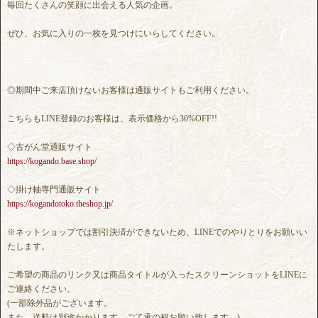
毎回たくさんの笑顔に出会える人気の企画。
ぜひ、お気に入りの一枚を見つけにいらしてください。
◎期間中ご来店頂けないお客様は通販サイトもご利用ください。
こちらもLINE登録のお客様は、表示価格から30%OFF!!
◇古がん堂通販サイト
https://kogando.base.shop/
◇掛け軸専門通販サイト
https://kogandotoko.theshop.jp/
※ネットショップでは割引決済ができないため、LINEでのやりとりをお願いい
たします。
ご希望の商品のリンク又は商品タイトルが入ったスクリーンショットをLINEに
ご連絡ください。
(一部除外品がございます。
また、送料は別途かかります。ご了承の程お願い致します。)