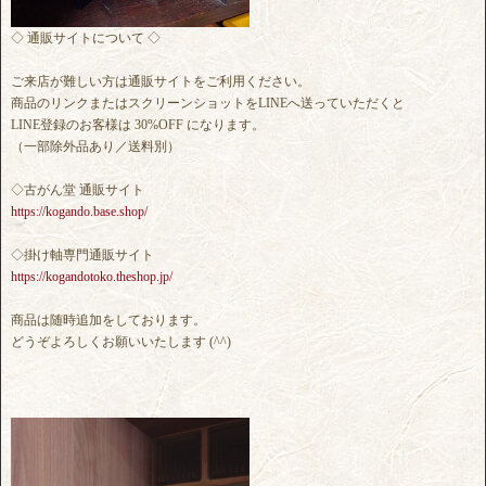
◇ 通販サイトについて ◇
ご来店が難しい方は通販サイトをご利用ください。
商品のリンクまたはスクリーンショットをLINEへ送っていただくと
LINE登録のお客様は 30%OFF になります。
（一部除外品あり／送料別）
◇古がん堂 通販サイト
https://kogando.base.shop/
◇掛け軸専門通販サイト
https://kogandotoko.theshop.jp/
商品は随時追加をしております。
どうぞよろしくお願いいたします (^^)