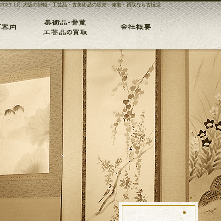
2021 1月|大阪の掛軸・工芸品・古美術品の販売・修復・買取なら古忨堂