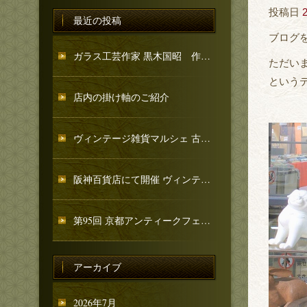
投稿日
最近の投稿
ブログ
ガラス工芸作家 黒木国昭 作品のご紹介
ただい
という
店内の掛け軸のご紹介
ヴィンテージ雑貨マルシェ 古忨堂 和骨董コーナーのご紹介
阪神百貨店にて開催 ヴィンテージ雑貨マルシェへ出店いたします
第95回 京都アンティークフェア 出店のお知らせ
アーカイブ
2026年7月