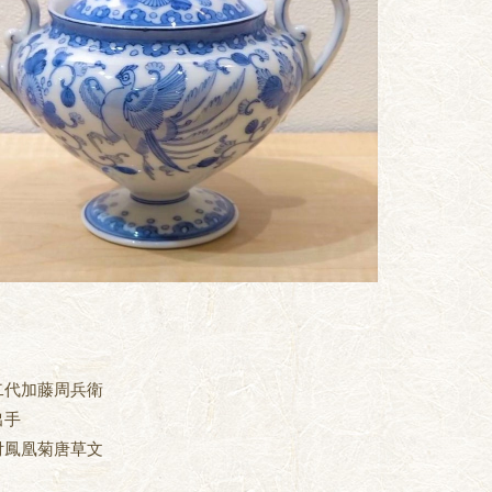
二代加藤周兵衛
出手
付鳳凰菊唐草文