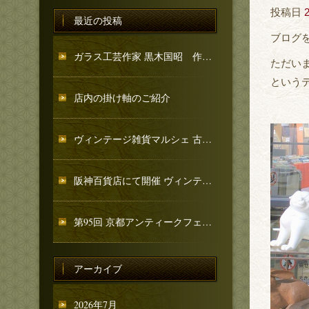
投稿日
最近の投稿
ブログ
ガラス工芸作家 黒木国昭 作品のご紹介
ただい
という
店内の掛け軸のご紹介
ヴィンテージ雑貨マルシェ 古忨堂 和骨董コーナーのご紹介
阪神百貨店にて開催 ヴィンテージ雑貨マルシェへ出店いたします
第95回 京都アンティークフェア 出店のお知らせ
アーカイブ
2026年7月