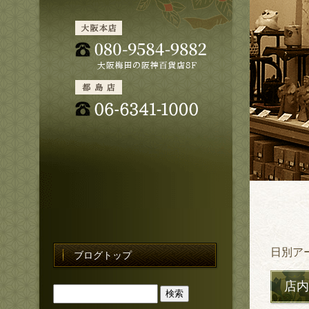
日別ア
ブログトップ
店内