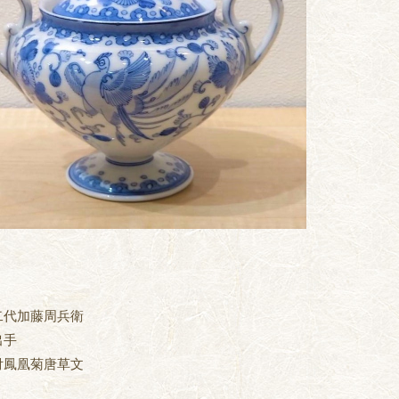
二代加藤周兵衛
出手
付鳳凰菊唐草文