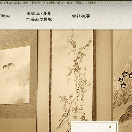
021 1月 20|大阪の掛軸・工芸品・古美術品の販売・修復・買取なら古忨堂