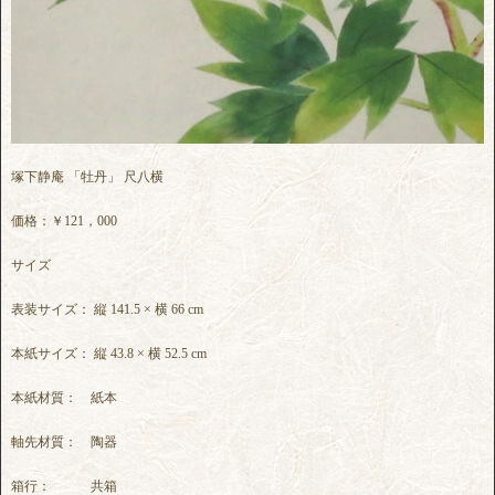
塚下静庵 「牡丹」 尺八横
価格：￥121，000
サイズ
表装サイズ： 縦 141.5 × 横 66 cm
本紙サイズ： 縦 43.8 × 横 52.5 cm
本紙材質： 紙本
軸先材質： 陶器
箱行： 共箱