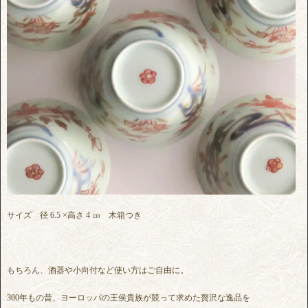
サイズ 径 6.5 ×高さ 4 ㎝ 木箱つき
もちろん、酒器や小向付など使い方はご自由に。
300年もの昔、ヨーロッパの王侯貴族が競って求めた贅沢な逸品を