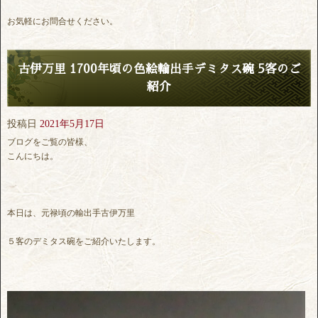
お気軽にお問合せください。
古伊万里 1700年頃の色絵輸出手デミタス碗 5客のご
紹介
投稿日
2021年5月17日
ブログをご覧の皆様、
こんにちは。
本日は、元禄頃の輸出手古伊万里
５客のデミタス碗をご紹介いたします。