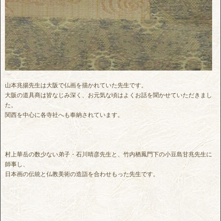
山本兆揚先生は大阪で仏画を描かれていた先生です。
大阪の道具商は皆なじみ深く、お元気な頃はよくお話を聞かせていただきまし
た。
関西を中心に各寺社へも奉納されています。
村上華岳の数少ない弟子・石川晴彦先生と、竹内栖鳳門下の小豆島甘兆先生に
師事し、
日本画の伝統と仏教美術の造詣を合わせもった先生です。