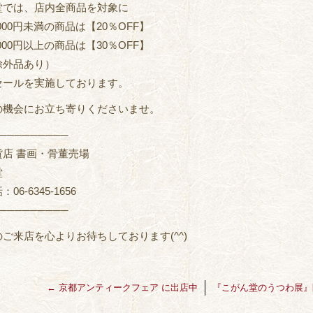
堂では、店内全商品を対象に
,000円未満の商品は【20％OFF】
,000円以上の商品は【30％OFF】
除外品あり）
セールを実施しております。
の機会にお立ち寄りくださいませ。
─────────
貨店 書画・骨董売場
堂
06-6345-1656
─────────
ご来店を心よりお待ちしております(^^)
←
京都アンティークフェア に出店中
『こがん堂のうつわ展