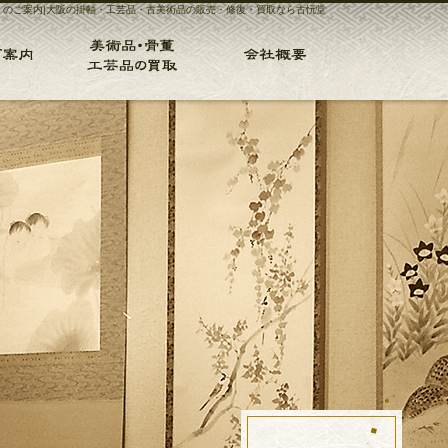
』のご案内|大阪の掛軸・工芸品・古美術品の販売・修復・買取なら古忨堂