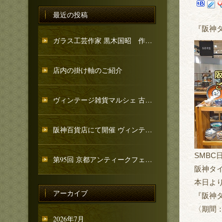
最近の投稿
『阪神
ガラス工芸作家 黒木国昭 作品のご紹介
店内の掛け軸のご紹介
ヴィンテージ雑貨マルシェ 古忨堂 和骨董コーナーのご紹介
阪神百貨店にて開催 ヴィンテージ雑貨マルシェへ出店いたします
SMBC
第95回 京都アンティークフェア 出店のお知らせ
阪神タ
本日よ
アーカイブ
『阪神
〈期間：
2026年7月