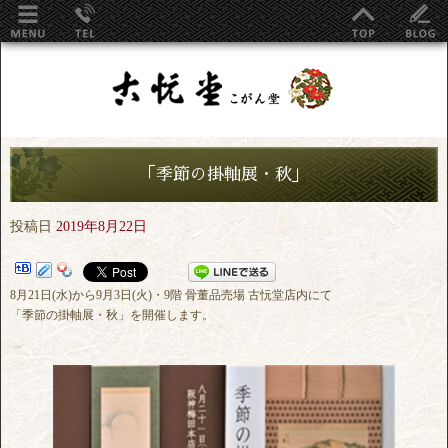
「季節の掛軸展・秋」
投稿日
2019年8月22日
8月21日(水)から9月3日(火)・9階 骨董品売場 古忨堂店内にて
「季節の掛軸展・秋」を開催します。