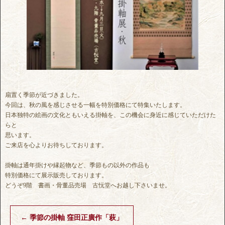
扇置く季節が近づきました。
今回は、秋の風を感じさせる一幅を特別価格にて特集いたします。
日本独特の絵画の文化ともいえる掛軸を、この機会に身近に感じていただけた
らと
思います。
ご来店を心よりお待ちしております。
掛軸は通年掛けや縁起物など、季節もの以外の作品も
特別価格にて展示販売しております。
どうぞ9階 書画・骨董品売場 古忨堂へお越し下さいませ。
←
季節の掛軸 窪田正廣作「萩」