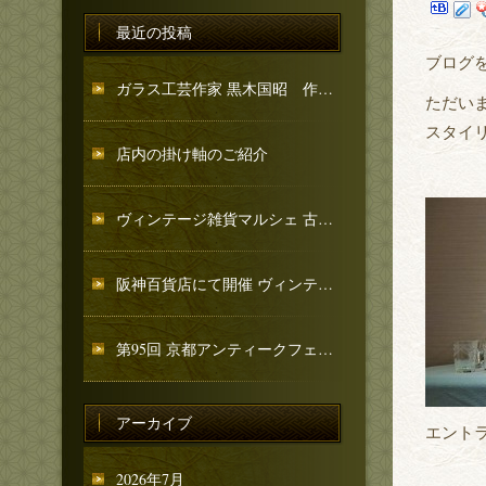
最近の投稿
ブログ
ガラス工芸作家 黒木国昭 作品のご紹介
ただい
スタイ
店内の掛け軸のご紹介
ヴィンテージ雑貨マルシェ 古忨堂 和骨董コーナーのご紹介
阪神百貨店にて開催 ヴィンテージ雑貨マルシェへ出店いたします
第95回 京都アンティークフェア 出店のお知らせ
アーカイブ
エント
2026年7月