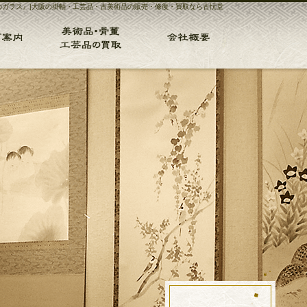
のガラス』|大阪の掛軸・工芸品・古美術品の販売・修復・買取なら古忨堂