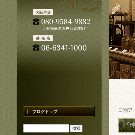
日別ア
ブログトップ
『時