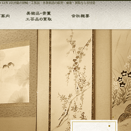
18 12月 22|大阪の掛軸・工芸品・古美術品の販売・修復・買取なら古忨堂