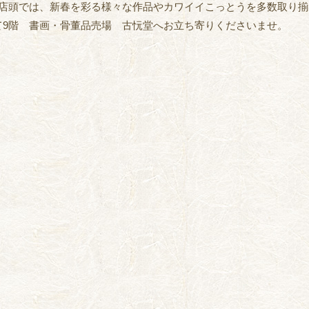
階店頭では、新春を彩る様々な作品やカワイイこっとうを多数取り
て9階 書画・骨董品売場 古忨堂へお立ち寄りくださいませ。