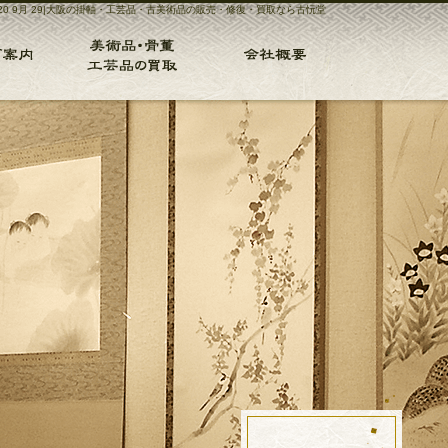
020 9月 29|大阪の掛軸・工芸品・古美術品の販売・修復・買取なら古忨堂