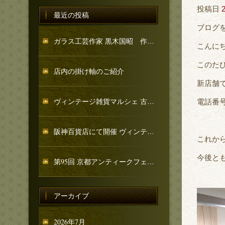
投稿日
最近の投稿
ブログ
ガラス工芸作家 黒木国昭 作品のご紹介
こんに
このた
店内の掛け軸のご紹介
新店舗
ヴィンテージ雑貨マルシェ 古忨堂 和骨董コーナーのご紹介
電話番
阪神百貨店にて開催 ヴィンテージ雑貨マルシェへ出店いたします
これか
今後と
第95回 京都アンティークフェア 出店のお知らせ
アーカイブ
2026年7月