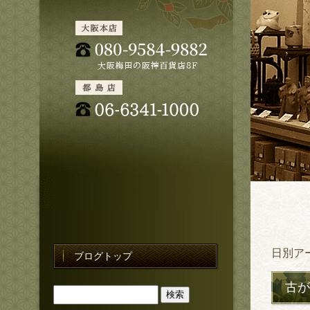
日別ア
ブログトップ
古が