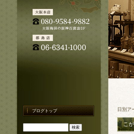
日別ア
ブログトップ
こか