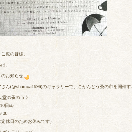
をご覧の皆様、
ちは。
トのお知らせ
さん(@shamua1996)のギャラリーで、こがんどう蚤の市を開
゙ん堂の蚤の市 》
/10日㈯
9:00
は定休日のためお休みです）