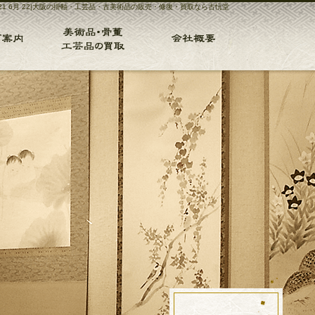
021 6月 22|大阪の掛軸・工芸品・古美術品の販売・修復・買取なら古忨堂