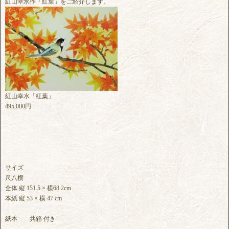
紅山幸水作「紅葉」をご紹介します。
紅山幸水「紅葉」
495,000円
サイズ
尺八横
全体 縦 151.5 × 横68.2cm
本紙 縦 53 × 横 47 cm
紙本 共箱 付き