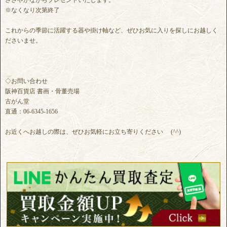
ささやかながらプレゼントいたします。
※なくなり次第終了
これからの季節に活躍する器や掛け軸など、ぜひお気に入りを探しにお越しく
ださいませ。
◇お問い合わせ
阪神百貨店 書画・骨董売場
古がん堂
直通：06-6345-1656
お近くへお越しの際は、ぜひお気軽にお立ち寄りください (^^)