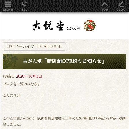
日別アーカイブ:
2020年10月3日
古がん堂「新店舗OPENのお知らせ」
投稿日
2020年10月3日
ブログをご覧のみなさま
こんにちは
このたび古がん堂は、阪神百貨店建替え工事のため 梅田阪神 9階から8階へ移動
致しました。