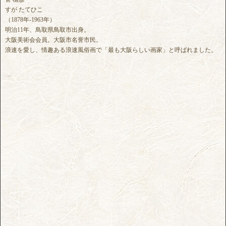
すが たてひこ
（1878年-1963年）
明治11年、鳥取県鳥取市出身。
大阪美術会会員。大阪市名誉市民。
浪速を愛し、情趣ある浪速風俗画で「最も大阪らしい画家」と呼ばれました。