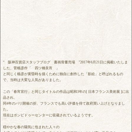
“ 阪神百貨店スタッフブログ 書画骨董売場 ”2017年6月21日に掲載いたしま
した、菅楯彦作「 四ツ橋良宵 」
と同じく楯彦が黄昏時を描くために独自に創作した「影絵」と呼ばれるもの
で、当時は大変な人気がありました。
この「春宵宣行」と同じタイトルの作品は昭和3年の[ 日本フランス美術展 ]に出
品され、
同4年のパリ開催の折、フランスでも高い評価を得て政府買い上げとなりまし
た。
現在はポンピドゥーセンターに収蔵されているようです。
穏やかな春の陽気に包まれた人々の