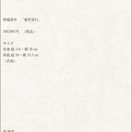
菅楯彦作 「春宵宣行」
500,000 円 （税込）
サイズ
全体 縦 116 × 横 38 cm
本紙 縦 38 × 横 35.5 cm
（共箱）
菅 楯彦