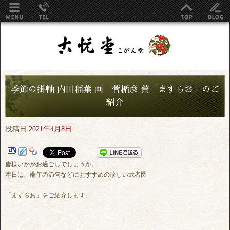
季節の掛軸 内田稲葉 画 菅楯彦 賛「ますらお」のご
紹介
投稿日
2021年4月8日
皆様いかがお過ごしでしょうか。
本日は、端午の節句などにおすすめの珍しい武者図
「ますらお」をご紹介します。