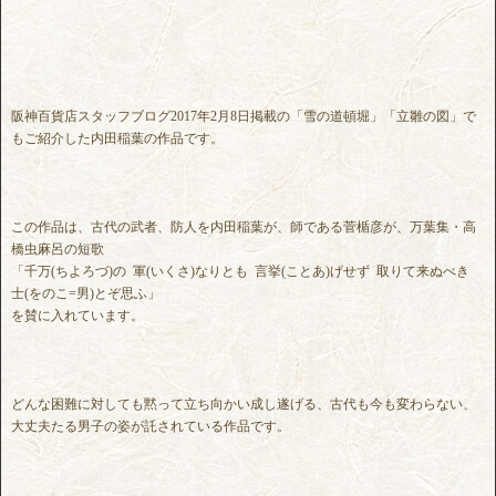
阪神百貨店スタッフブログ2017年2月8日掲載の「雪の道頓堀」「立雛の図」で
もご紹介した内田稲葉の作品です。
この作品は、古代の武者、防人を内田稲葉が、師である菅楯彦が、万葉集・高
橋虫麻呂の短歌
「千万(ちよろづ)の 軍(いくさ)なりとも 言挙(ことあ)げせず 取りて来ぬべき
士(をのこ=男)とぞ思ふ」
を賛に入れています。
どんな困難に対しても黙って立ち向かい成し遂げる、古代も今も変わらない、
大丈夫たる男子の姿が託されている作品です。