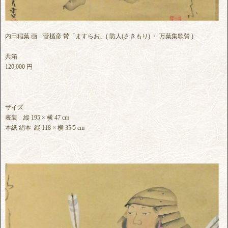
内田稲葉 画 菅楯彦 賛「ますらお」( 防人(さきもり) ・ 万葉集歌賛 )
共箱
120,000 円
サイズ
表装 縦 195 × 横 47 cm
本紙 絹本 縦 118 × 横 35.5 cm